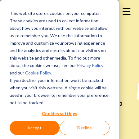
This website stores cookies on your computer.
These cookies are used to collect information
about how you interact with our website and allow
us to remember you. We use this information to
improve and customize your browsing experience
and for analytics and metrics about our visitors on
POUR VOTRE
this website and other media. To find out more
about the cookies we use, see our
Privacy Policy
ENTREPRISE
and our
Cookie Policy
.
If you decline, your information won’t be tracked
when you visit this website. A single cookie will be
Nous voulons que les marques
used in your browser to remember your preference
not to be tracked.
créent une relation unique avec
leurs communautés.
Cookies settings
Comprenez mieux vos clients
Accept
Decline
pour devenir encore plus