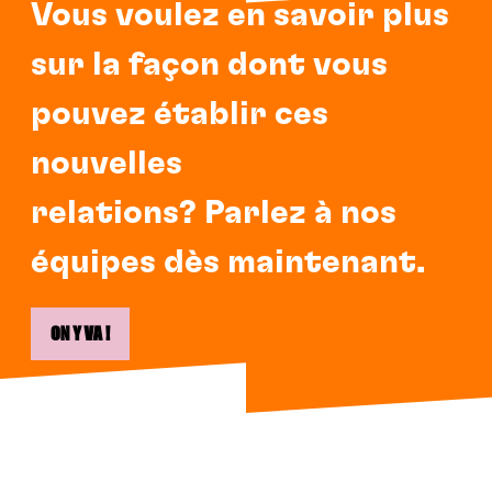
Vous voulez en savoir plus
sur la façon dont vous
pouvez établir ces
nouvelles
relations?
Parlez à nos
équipes dès maintenant.